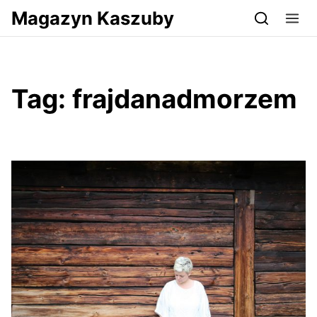
Przejdź do serwisu magazynkaszuby.pl
Magazyn Kaszuby
Tag:
frajdanadmorzem