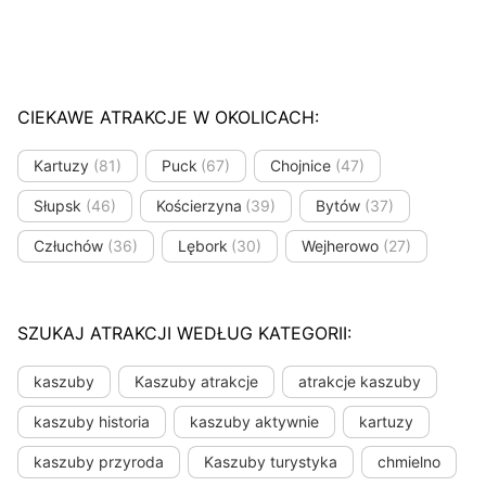
CIEKAWE ATRAKCJE W OKOLICACH:
Kartuzy
(81)
Puck
(67)
Chojnice
(47)
Słupsk
(46)
Kościerzyna
(39)
Bytów
(37)
Człuchów
(36)
Lębork
(30)
Wejherowo
(27)
SZUKAJ ATRAKCJI WEDŁUG KATEGORII:
kaszuby
Kaszuby atrakcje
atrakcje kaszuby
kaszuby historia
kaszuby aktywnie
kartuzy
kaszuby przyroda
Kaszuby turystyka
chmielno