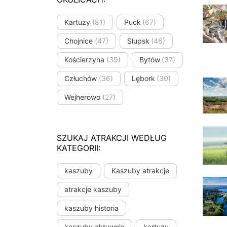
Kartuzy
(81)
Puck
(67)
Chojnice
(47)
Słupsk
(46)
Kościerzyna
(39)
Bytów
(37)
Człuchów
(36)
Lębork
(30)
Wejherowo
(27)
SZUKAJ ATRAKCJI WEDŁUG
KATEGORII:
kaszuby
Kaszuby atrakcje
atrakcje kaszuby
kaszuby historia
kaszuby aktywnie
kartuzy