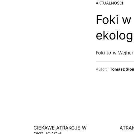
AKTUALNOŚCI
Foki w
ekolo
Foki to w Wejher
Autor:
Tomasz Sło
CIEKAWE ATRAKCJE W
ATRA
OKOLICACH: