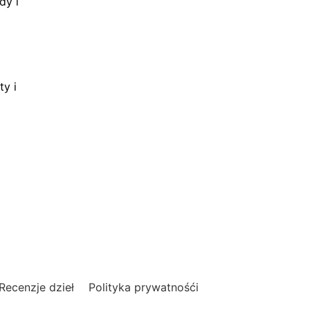
dy i
ty i
Recenzje dzieł
Polityka prywatnośći