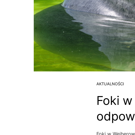
AKTUALNOŚCI
Foki w
odpowi
Foki w Wejherow