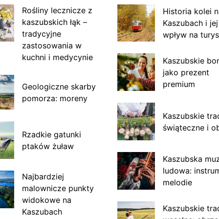
Rośliny lecznicze z
Historia kolei 
kaszubskich łąk –
Kaszubach i jej
tradycyjne
wpływ na turys
zastosowania w
kuchni i medycynie
Kaszubskie bo
jako prezent
premium
Geologiczne skarby
pomorza: moreny
Kaszubskie tra
świąteczne i o
Rzadkie gatunki
ptaków żuław
Kaszubska mu
ludowa: instru
Najbardziej
melodie
malownicze punkty
widokowe na
Kaszubskie tra
Kaszubach