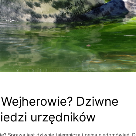
 Wejherowie? Dziwne
edzi urzędników
ie? Sprawa jest dziwnie tajemnicza i pełna niedomówień. 