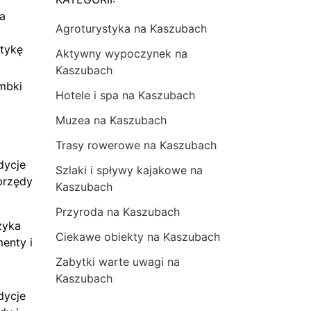
na
Agroturystyka na Kaszubach
tykę
Aktywny wypoczynek na
Kaszubach
mbki
Hotele i spa na Kaszubach
Muzea na Kaszubach
Trasy rowerowe na Kaszubach
dycje
Szlaki i spływy kajakowe na
brzędy
Kaszubach
Przyroda na Kaszubach
zyka
Ciekawe obiekty na Kaszubach
menty i
Zabytki warte uwagi na
Kaszubach
dycje