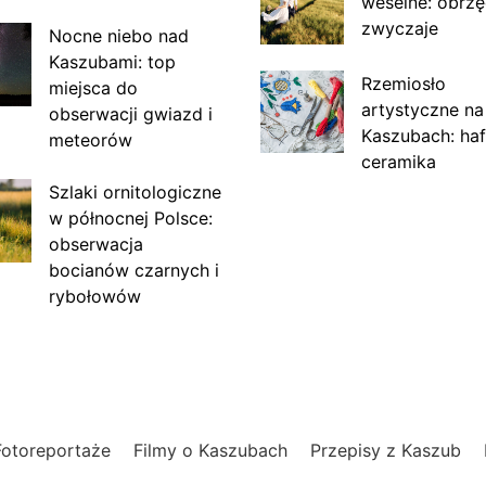
weselne: obrzę
zwyczaje
Nocne niebo nad
Kaszubami: top
Rzemiosło
miejsca do
artystyczne na
obserwacji gwiazd i
Kaszubach: haf
meteorów
ceramika
Szlaki ornitologiczne
w północnej Polsce:
obserwacja
bocianów czarnych i
rybołowów
Fotoreportaże
Filmy o Kaszubach
Przepisy z Kaszub