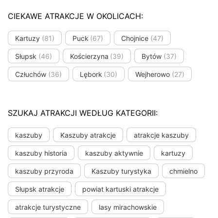
CIEKAWE ATRAKCJE W OKOLICACH:
Kartuzy
(81)
Puck
(67)
Chojnice
(47)
Słupsk
(46)
Kościerzyna
(39)
Bytów
(37)
Człuchów
(36)
Lębork
(30)
Wejherowo
(27)
SZUKAJ ATRAKCJI WEDŁUG KATEGORII:
kaszuby
Kaszuby atrakcje
atrakcje kaszuby
kaszuby historia
kaszuby aktywnie
kartuzy
kaszuby przyroda
Kaszuby turystyka
chmielno
Słupsk atrakcje
powiat kartuski atrakcje
atrakcje turystyczne
lasy mirachowskie