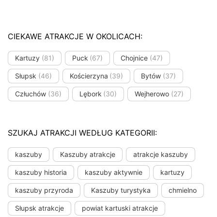
CIEKAWE ATRAKCJE W OKOLICACH:
Kartuzy
(81)
Puck
(67)
Chojnice
(47)
Słupsk
(46)
Kościerzyna
(39)
Bytów
(37)
Człuchów
(36)
Lębork
(30)
Wejherowo
(27)
SZUKAJ ATRAKCJI WEDŁUG KATEGORII:
kaszuby
Kaszuby atrakcje
atrakcje kaszuby
kaszuby historia
kaszuby aktywnie
kartuzy
kaszuby przyroda
Kaszuby turystyka
chmielno
Słupsk atrakcje
powiat kartuski atrakcje