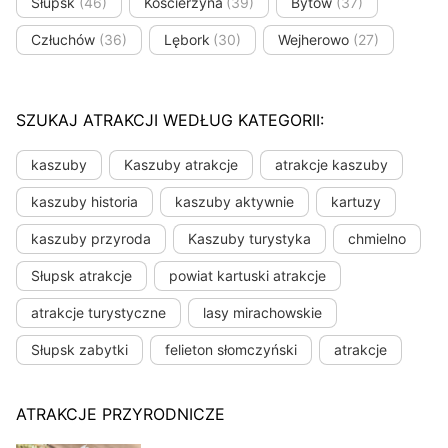
Słupsk
(46)
Kościerzyna
(39)
Bytów
(37)
Człuchów
(36)
Lębork
(30)
Wejherowo
(27)
SZUKAJ ATRAKCJI WEDŁUG KATEGORII:
kaszuby
Kaszuby atrakcje
atrakcje kaszuby
kaszuby historia
kaszuby aktywnie
kartuzy
kaszuby przyroda
Kaszuby turystyka
chmielno
Słupsk atrakcje
powiat kartuski atrakcje
atrakcje turystyczne
lasy mirachowskie
Słupsk zabytki
felieton słomczyński
atrakcje
ATRAKCJE PRZYRODNICZE