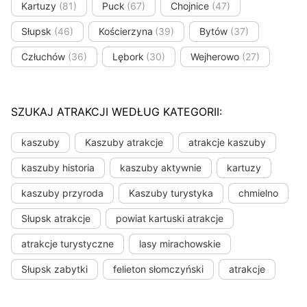
Kartuzy
(81)
Puck
(67)
Chojnice
(47)
Słupsk
(46)
Kościerzyna
(39)
Bytów
(37)
Człuchów
(36)
Lębork
(30)
Wejherowo
(27)
SZUKAJ ATRAKCJI WEDŁUG KATEGORII:
kaszuby
Kaszuby atrakcje
atrakcje kaszuby
kaszuby historia
kaszuby aktywnie
kartuzy
kaszuby przyroda
Kaszuby turystyka
chmielno
Słupsk atrakcje
powiat kartuski atrakcje
atrakcje turystyczne
lasy mirachowskie
Słupsk zabytki
felieton słomczyński
atrakcje