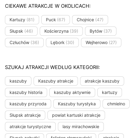
CIEKAWE ATRAKCJE W OKOLICACH:
Kartuzy
(81)
Puck
(67)
Chojnice
(47)
Słupsk
(46)
Kościerzyna
(39)
Bytów
(37)
Człuchów
(36)
Lębork
(30)
Wejherowo
(27)
SZUKAJ ATRAKCJI WEDŁUG KATEGORII:
kaszuby
Kaszuby atrakcje
atrakcje kaszuby
kaszuby historia
kaszuby aktywnie
kartuzy
kaszuby przyroda
Kaszuby turystyka
chmielno
Słupsk atrakcje
powiat kartuski atrakcje
atrakcje turystyczne
lasy mirachowskie
Słupsk zabytki
felieton słomczyński
atrakcje