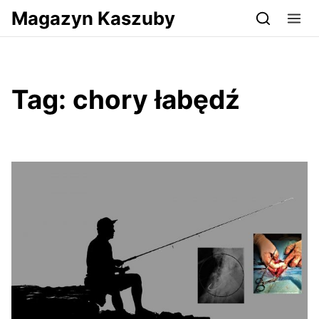
Przejdź do serwisu magazynkaszuby.pl
Magazyn Kaszuby
Tag:
chory łabędź