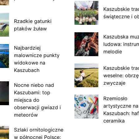
Kaszubskie tra
świąteczne i o
Rzadkie gatunki
ptaków żuław
Kaszubska mu
ludowa: instru
Najbardziej
melodie
malownicze punkty
widokowe na
Kaszubskie tra
Kaszubach
weselne: obrzę
zwyczaje
Nocne niebo nad
Kaszubami: top
Rzemiosło
miejsca do
artystyczne na
obserwacji gwiazd i
Kaszubach: haf
meteorów
ceramika
Szlaki ornitologiczne
w północnej Polsce: