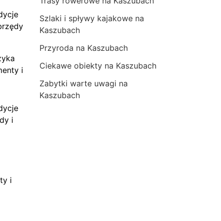
Trasy rowerowe na Kaszubach
dycje
Szlaki i spływy kajakowe na
brzędy
Kaszubach
Przyroda na Kaszubach
zyka
Ciekawe obiekty na Kaszubach
menty i
Zabytki warte uwagi na
Kaszubach
dycje
dy i
ty i