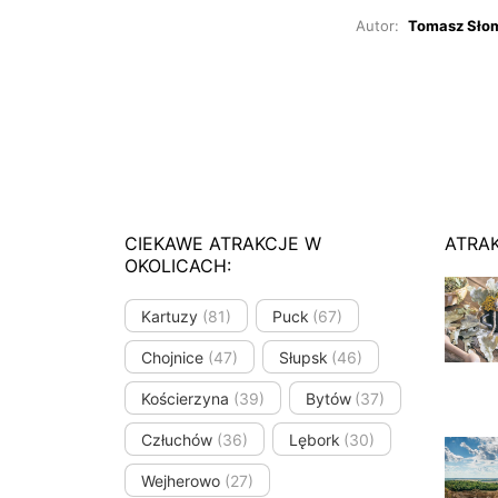
Autor:
Tomasz Sło
CIEKAWE ATRAKCJE W
ATRA
OKOLICACH:
Kartuzy
(81)
Puck
(67)
Chojnice
(47)
Słupsk
(46)
Kościerzyna
(39)
Bytów
(37)
Człuchów
(36)
Lębork
(30)
Wejherowo
(27)