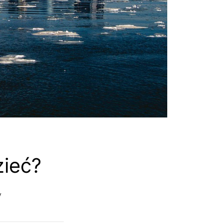
zieć?
y