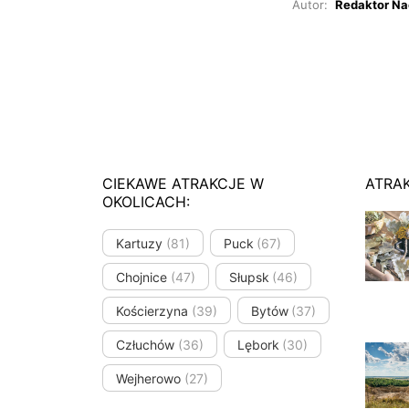
Autor:
Redaktor Na
CIEKAWE ATRAKCJE W
ATRA
OKOLICACH:
Kartuzy
(81)
Puck
(67)
Chojnice
(47)
Słupsk
(46)
Kościerzyna
(39)
Bytów
(37)
Człuchów
(36)
Lębork
(30)
Wejherowo
(27)