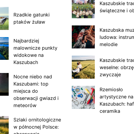
Kaszubskie tra
świąteczne i o
Rzadkie gatunki
ptaków żuław
Kaszubska mu
ludowa: instru
Najbardziej
melodie
malownicze punkty
widokowe na
Kaszubskie tra
Kaszubach
weselne: obrzę
zwyczaje
Nocne niebo nad
Kaszubami: top
Rzemiosło
miejsca do
artystyczne na
obserwacji gwiazd i
Kaszubach: haf
meteorów
ceramika
Szlaki ornitologiczne
w północnej Polsce:
obserwacja