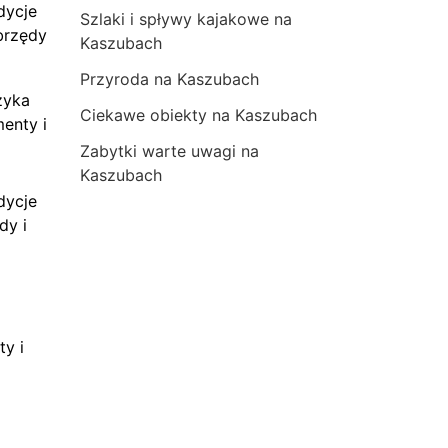
dycje
Szlaki i spływy kajakowe na
brzędy
Kaszubach
Przyroda na Kaszubach
zyka
Ciekawe obiekty na Kaszubach
menty i
Zabytki warte uwagi na
Kaszubach
dycje
dy i
ty i