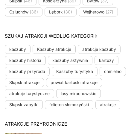
Słupsk
(46)
Kościerzyna
(39)
Bytów
(37)
Człuchów
(36)
Lębork
(30)
Wejherowo
(27)
SZUKAJ ATRAKCJI WEDŁUG KATEGORII:
kaszuby
Kaszuby atrakcje
atrakcje kaszuby
kaszuby historia
kaszuby aktywnie
kartuzy
kaszuby przyroda
Kaszuby turystyka
chmielno
Słupsk atrakcje
powiat kartuski atrakcje
atrakcje turystyczne
lasy mirachowskie
Słupsk zabytki
felieton słomczyński
atrakcje
ATRAKCJE PRZYRODNICZE