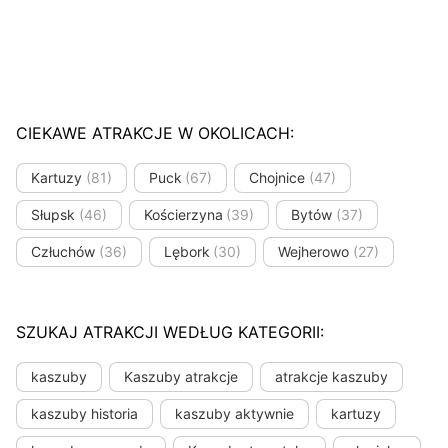
CIEKAWE ATRAKCJE W OKOLICACH:
Kartuzy
(81)
Puck
(67)
Chojnice
(47)
Słupsk
(46)
Kościerzyna
(39)
Bytów
(37)
Człuchów
(36)
Lębork
(30)
Wejherowo
(27)
SZUKAJ ATRAKCJI WEDŁUG KATEGORII:
kaszuby
Kaszuby atrakcje
atrakcje kaszuby
kaszuby historia
kaszuby aktywnie
kartuzy