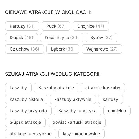
CIEKAWE ATRAKCJE W OKOLICACH:
Kartuzy
(81)
Puck
(67)
Chojnice
(47)
Słupsk
(46)
Kościerzyna
(39)
Bytów
(37)
Człuchów
(36)
Lębork
(30)
Wejherowo
(27)
SZUKAJ ATRAKCJI WEDŁUG KATEGORII:
kaszuby
Kaszuby atrakcje
atrakcje kaszuby
kaszuby historia
kaszuby aktywnie
kartuzy
kaszuby przyroda
Kaszuby turystyka
chmielno
Słupsk atrakcje
powiat kartuski atrakcje
atrakcje turystyczne
lasy mirachowskie