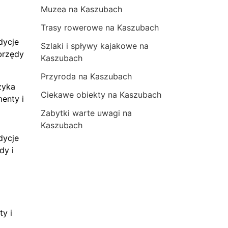
Muzea na Kaszubach
Trasy rowerowe na Kaszubach
dycje
Szlaki i spływy kajakowe na
brzędy
Kaszubach
Przyroda na Kaszubach
zyka
Ciekawe obiekty na Kaszubach
menty i
Zabytki warte uwagi na
Kaszubach
dycje
dy i
ty i