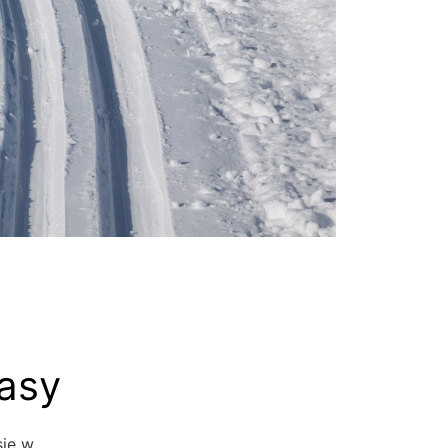
asy
się w