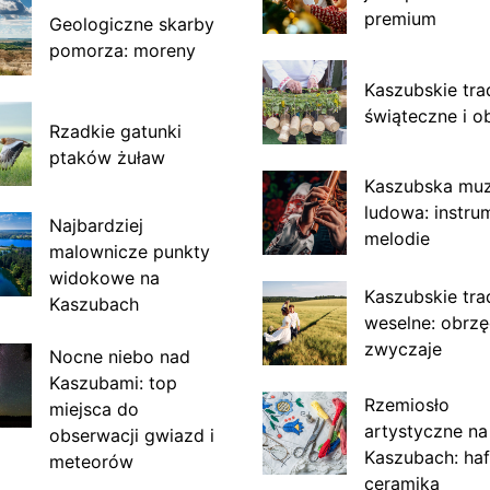
premium
Geologiczne skarby
pomorza: moreny
Kaszubskie tra
świąteczne i o
Rzadkie gatunki
ptaków żuław
Kaszubska mu
ludowa: instru
Najbardziej
melodie
malownicze punkty
widokowe na
Kaszubskie tra
Kaszubach
weselne: obrzę
zwyczaje
Nocne niebo nad
Kaszubami: top
Rzemiosło
miejsca do
artystyczne na
obserwacji gwiazd i
Kaszubach: haf
meteorów
ceramika