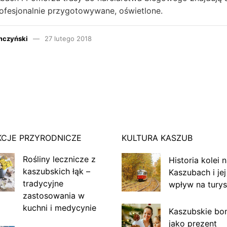
rofesjonalnie przygotowywane, oświetlone.
mczyński
27 lutego 2018
KCJE PRZYRODNICZE
KULTURA KASZUB
Rośliny lecznicze z
Historia kolei 
kaszubskich łąk –
Kaszubach i jej
tradycyjne
wpływ na turys
zastosowania w
kuchni i medycynie
Kaszubskie bo
jako prezent