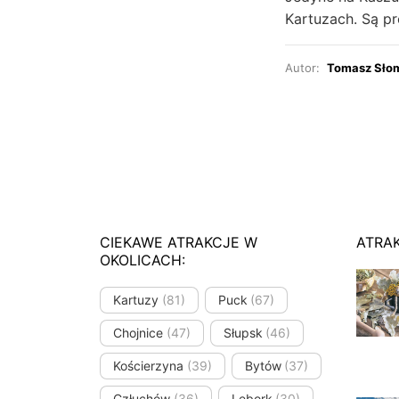
Kartuzach. Są p
Autor:
Tomasz Sło
CIEKAWE ATRAKCJE W
ATRA
OKOLICACH:
Kartuzy
(81)
Puck
(67)
Chojnice
(47)
Słupsk
(46)
Kościerzyna
(39)
Bytów
(37)
Człuchów
(36)
Lębork
(30)