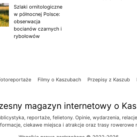
Szlaki ornitologiczne
w północnej Polsce:
obserwacja
bocianów czarnych i
rybołowów
Fotoreportaże
Filmy o Kaszubach
Przepisy z Kaszub
esny magazyn internetowy o Ka
blicystyka, reportaże, felietony. Opinie, wydarzenia, relacj
formacje, ciekawe miejsca i atrakcje oraz trasy rowerowe
Wszelkie prawa zastrzeżone © 2022-2026