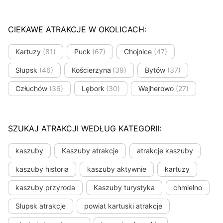
CIEKAWE ATRAKCJE W OKOLICACH:
Kartuzy
(81)
Puck
(67)
Chojnice
(47)
Słupsk
(46)
Kościerzyna
(39)
Bytów
(37)
Człuchów
(36)
Lębork
(30)
Wejherowo
(27)
SZUKAJ ATRAKCJI WEDŁUG KATEGORII:
kaszuby
Kaszuby atrakcje
atrakcje kaszuby
kaszuby historia
kaszuby aktywnie
kartuzy
kaszuby przyroda
Kaszuby turystyka
chmielno
Słupsk atrakcje
powiat kartuski atrakcje