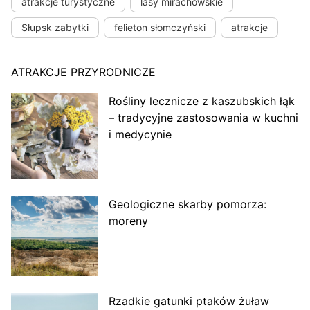
atrakcje turystyczne
lasy mirachowskie
Słupsk zabytki
felieton słomczyński
atrakcje
ATRAKCJE PRZYRODNICZE
Rośliny lecznicze z kaszubskich łąk
– tradycyjne zastosowania w kuchni
i medycynie
Geologiczne skarby pomorza:
moreny
Rzadkie gatunki ptaków żuław