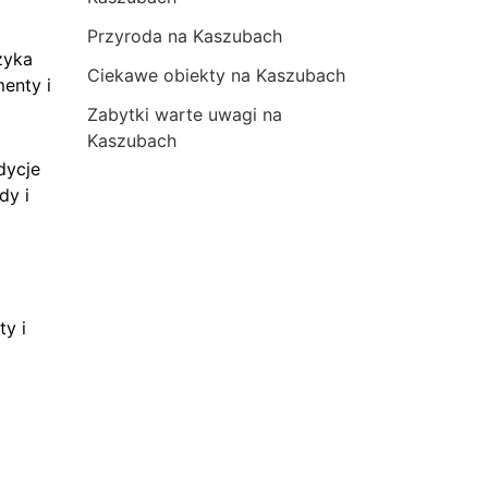
Przyroda na Kaszubach
zyka
Ciekawe obiekty na Kaszubach
menty i
Zabytki warte uwagi na
Kaszubach
dycje
dy i
ty i