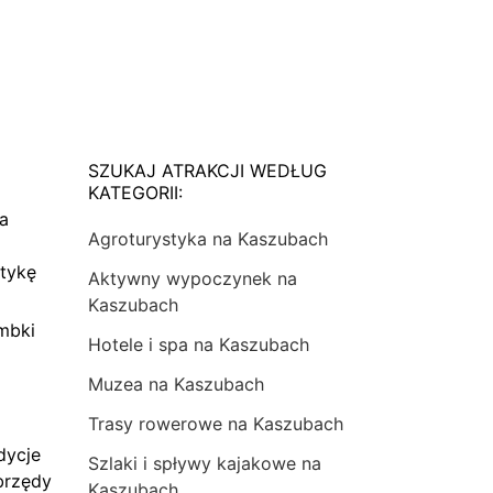
SZUKAJ ATRAKCJI WEDŁUG
KATEGORII:
na
Agroturystyka na Kaszubach
tykę
Aktywny wypoczynek na
Kaszubach
mbki
Hotele i spa na Kaszubach
Muzea na Kaszubach
Trasy rowerowe na Kaszubach
dycje
Szlaki i spływy kajakowe na
brzędy
Kaszubach