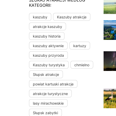
SZUKAJ ATRAKCJI WEDŁUG
KATEGORII:
kaszuby
Kaszuby atrakcje
atrakcje kaszuby
kaszuby historia
kaszuby aktywnie
kartuzy
kaszuby przyroda
Kaszuby turystyka
chmielno
Słupsk atrakcje
powiat kartuski atrakcje
atrakcje turystyczne
lasy mirachowskie
Słupsk zabytki