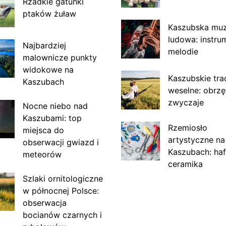
Rzadkie gatunki
ptaków żuław
Kaszubska mu
ludowa: instru
Najbardziej
melodie
malownicze punkty
widokowe na
Kaszubskie tra
Kaszubach
weselne: obrzę
zwyczaje
Nocne niebo nad
Kaszubami: top
Rzemiosło
miejsca do
artystyczne na
obserwacji gwiazd i
Kaszubach: haf
meteorów
ceramika
Szlaki ornitologiczne
w północnej Polsce:
obserwacja
bocianów czarnych i