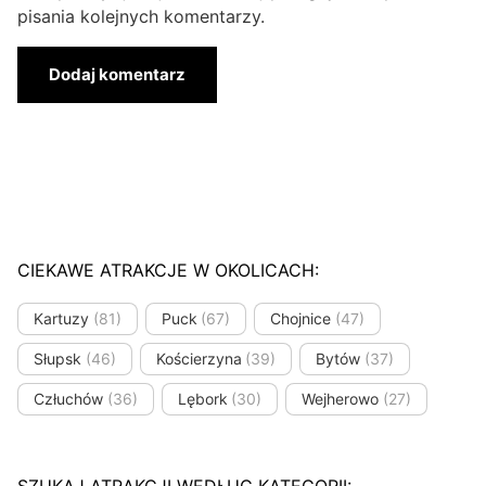
pisania kolejnych komentarzy.
CIEKAWE ATRAKCJE W OKOLICACH:
Kartuzy
(81)
Puck
(67)
Chojnice
(47)
Słupsk
(46)
Kościerzyna
(39)
Bytów
(37)
Człuchów
(36)
Lębork
(30)
Wejherowo
(27)
SZUKAJ ATRAKCJI WEDŁUG KATEGORII: