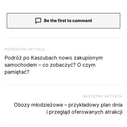
Be the first to comment
Nawigacja wpisu
Poprzedni artykuł
POPRZEDNI ARTYKUŁ
Podróż po Kaszubach nowo zakupionym
samochodem – co zobaczyć? O czym
pamiętać?
NASTĘPNY ARTYKUŁ
Na
Obozy młodzieżowe – przykładowy plan dnia
i przegląd oferowanych atrakcji