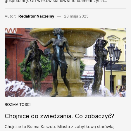
gospodarkę. Od wieków stanowiła fundament życia…
Autor:
Redaktor Naczelny
28 maja 2025
ROZMAITOŚCI
Chojnice do zwiedzania. Co zobaczyć?
Chojnice to Brama Kaszub. Miasto z zabytkową starówką