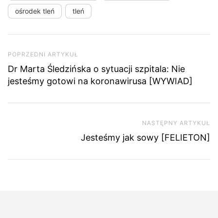
ośrodek tleń
tleń
Nawigacja wpisu
Poprzedni artykuł
POPRZEDNI ARTYKUŁ
Dr Marta Śledzińska o sytuacji szpitala: Nie
jesteśmy gotowi na koronawirusa [WYWIAD]
NASTĘPNY ARTYKUŁ
Na
Jesteśmy jak sowy [FELIETON]