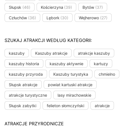
Słupsk
(46)
Kościerzyna
(39)
Bytów
(37)
Człuchów
(36)
Lębork
(30)
Wejherowo
(27)
SZUKAJ ATRAKCJI WEDŁUG KATEGORII:
kaszuby
Kaszuby atrakcje
atrakcje kaszuby
kaszuby historia
kaszuby aktywnie
kartuzy
kaszuby przyroda
Kaszuby turystyka
chmielno
Słupsk atrakcje
powiat kartuski atrakcje
atrakcje turystyczne
lasy mirachowskie
Słupsk zabytki
felieton słomczyński
atrakcje
ATRAKCJE PRZYRODNICZE