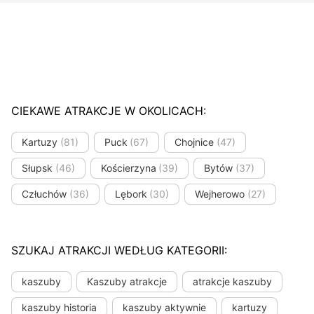
CIEKAWE ATRAKCJE W OKOLICACH:
Kartuzy
(81)
Puck
(67)
Chojnice
(47)
Słupsk
(46)
Kościerzyna
(39)
Bytów
(37)
Człuchów
(36)
Lębork
(30)
Wejherowo
(27)
SZUKAJ ATRAKCJI WEDŁUG KATEGORII:
kaszuby
Kaszuby atrakcje
atrakcje kaszuby
kaszuby historia
kaszuby aktywnie
kartuzy