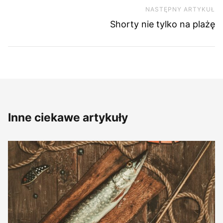
NASTĘPNY ARTYKUŁ
Na
Shorty nie tylko na plażę
Inne ciekawe artykuły