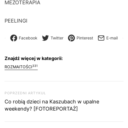
MEZOTERAPIA
PEELINGI
Facebook
Twitter
Pinterest
E-mail
Znajdź więcej w kategorii:
331
ROZMAITOŚCI
Nawigacja wpisu
Poprzedni artykuł
POPRZEDNI ARTYKUŁ
Co robią dzieci na Kaszubach w upalne
weekendy? [FOTOREPORTAŻ]