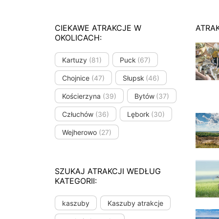
CIEKAWE ATRAKCJE W
ATRA
OKOLICACH:
Kartuzy
(81)
Puck
(67)
Chojnice
(47)
Słupsk
(46)
Kościerzyna
(39)
Bytów
(37)
Człuchów
(36)
Lębork
(30)
Wejherowo
(27)
SZUKAJ ATRAKCJI WEDŁUG
KATEGORII:
kaszuby
Kaszuby atrakcje