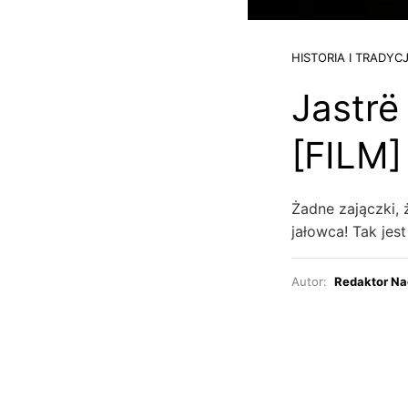
HISTORIA I TRADYC
Jastrë
[FILM]
Żadne zajączki, 
jałowca! Tak jes
Autor:
Redaktor Na