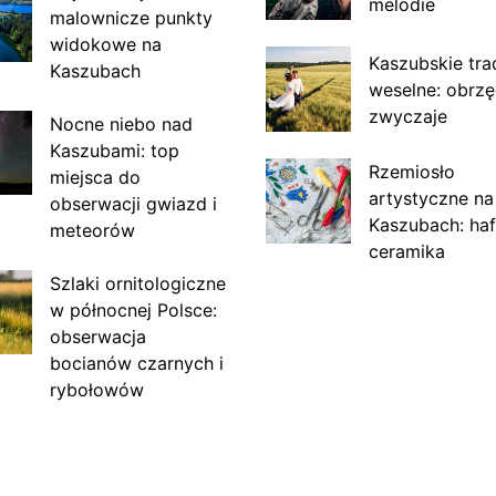
melodie
malownicze punkty
widokowe na
Kaszubskie tra
Kaszubach
weselne: obrzę
zwyczaje
Nocne niebo nad
Kaszubami: top
Rzemiosło
miejsca do
artystyczne na
obserwacji gwiazd i
Kaszubach: haf
meteorów
ceramika
Szlaki ornitologiczne
w północnej Polsce:
obserwacja
bocianów czarnych i
rybołowów