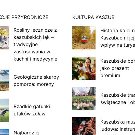
KCJE PRZYRODNICZE
KULTURA KASZUB
Rośliny lecznicze z
Historia kolei 
kaszubskich łąk –
Kaszubach i jej
tradycyjne
wpływ na turys
zastosowania w
kuchni i medycynie
Kaszubskie bo
jako prezent
premium
Geologiczne skarby
pomorza: moreny
Kaszubskie tra
świąteczne i o
Rzadkie gatunki
ptaków żuław
Kaszubska mu
ludowa: instru
Najbardziej