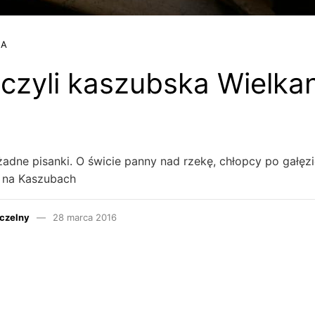
JA
 czyli kaszubska Wielka
żadne pisanki. O świcie panny nad rzekę, chłopcy po gałęz
t na Kaszubach
czelny
28 marca 2016