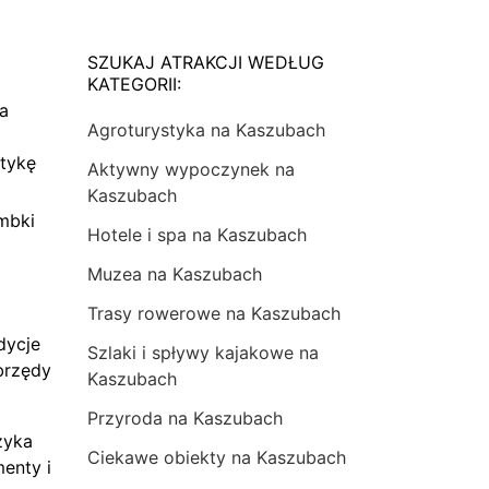
SZUKAJ ATRAKCJI WEDŁUG
KATEGORII:
na
Agroturystyka na Kaszubach
tykę
Aktywny wypoczynek na
Kaszubach
mbki
Hotele i spa na Kaszubach
Muzea na Kaszubach
Trasy rowerowe na Kaszubach
dycje
Szlaki i spływy kajakowe na
brzędy
Kaszubach
Przyroda na Kaszubach
zyka
Ciekawe obiekty na Kaszubach
menty i