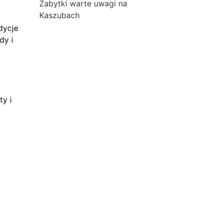
Zabytki warte uwagi na
Kaszubach
dycje
dy i
ty i