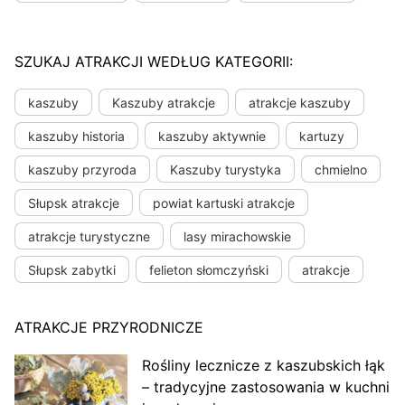
SZUKAJ ATRAKCJI WEDŁUG KATEGORII:
kaszuby
Kaszuby atrakcje
atrakcje kaszuby
kaszuby historia
kaszuby aktywnie
kartuzy
kaszuby przyroda
Kaszuby turystyka
chmielno
Słupsk atrakcje
powiat kartuski atrakcje
atrakcje turystyczne
lasy mirachowskie
Słupsk zabytki
felieton słomczyński
atrakcje
ATRAKCJE PRZYRODNICZE
Rośliny lecznicze z kaszubskich łąk
– tradycyjne zastosowania w kuchni