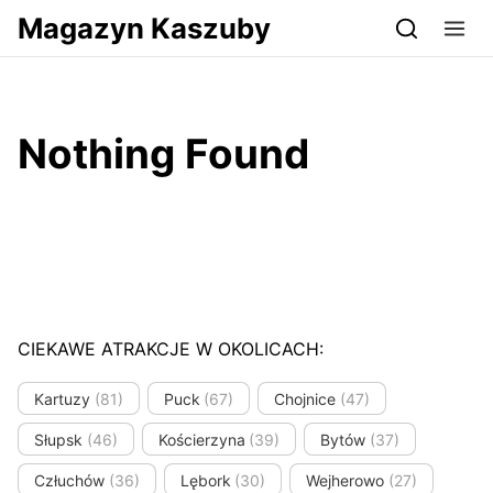
Przejdź do serwisu magazynkaszuby.pl
Magazyn Kaszuby
Nothing Found
CIEKAWE ATRAKCJE W OKOLICACH:
Kartuzy
(81)
Puck
(67)
Chojnice
(47)
Słupsk
(46)
Kościerzyna
(39)
Bytów
(37)
Człuchów
(36)
Lębork
(30)
Wejherowo
(27)