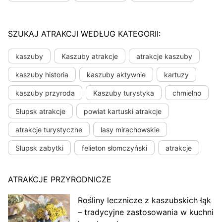
SZUKAJ ATRAKCJI WEDŁUG KATEGORII:
kaszuby
Kaszuby atrakcje
atrakcje kaszuby
kaszuby historia
kaszuby aktywnie
kartuzy
kaszuby przyroda
Kaszuby turystyka
chmielno
Słupsk atrakcje
powiat kartuski atrakcje
atrakcje turystyczne
lasy mirachowskie
Słupsk zabytki
felieton słomczyński
atrakcje
ATRAKCJE PRZYRODNICZE
Rośliny lecznicze z kaszubskich łąk
– tradycyjne zastosowania w kuchni