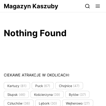
Przejdź do serwisu magazynkaszuby.pl
Magazyn Kaszuby
Nothing Found
CIEKAWE ATRAKCJE W OKOLICACH:
Kartuzy
(81)
Puck
(67)
Chojnice
(47)
Słupsk
(46)
Kościerzyna
(39)
Bytów
(37)
Człuchów
(36)
Lębork
(30)
Wejherowo
(27)