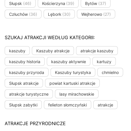
Słupsk
(46)
Kościerzyna
(39)
Bytów
(37)
Człuchów
(36)
Lębork
(30)
Wejherowo
(27)
SZUKAJ ATRAKCJI WEDŁUG KATEGORII:
kaszuby
Kaszuby atrakcje
atrakcje kaszuby
kaszuby historia
kaszuby aktywnie
kartuzy
kaszuby przyroda
Kaszuby turystyka
chmielno
Słupsk atrakcje
powiat kartuski atrakcje
atrakcje turystyczne
lasy mirachowskie
Słupsk zabytki
felieton słomczyński
atrakcje
ATRAKCJE PRZYRODNICZE