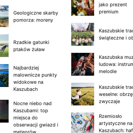
jako prezent
premium
Geologiczne skarby
pomorza: moreny
Kaszubskie tra
świąteczne i o
Rzadkie gatunki
ptaków żuław
Kaszubska mu
ludowa: instru
Najbardziej
melodie
malownicze punkty
widokowe na
Kaszubskie tra
Kaszubach
weselne: obrzę
zwyczaje
Nocne niebo nad
Kaszubami: top
Rzemiosło
miejsca do
artystyczne na
obserwacji gwiazd i
Kaszubach: haf
meteorów