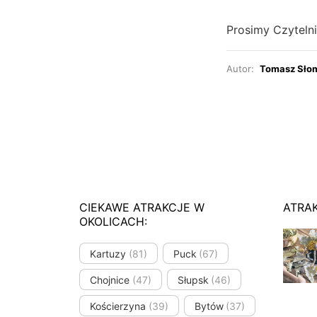
Prosimy Czyteln
Autor:
Tomasz Sło
CIEKAWE ATRAKCJE W
ATRA
OKOLICACH:
Kartuzy
(81)
Puck
(67)
Chojnice
(47)
Słupsk
(46)
Kościerzyna
(39)
Bytów
(37)