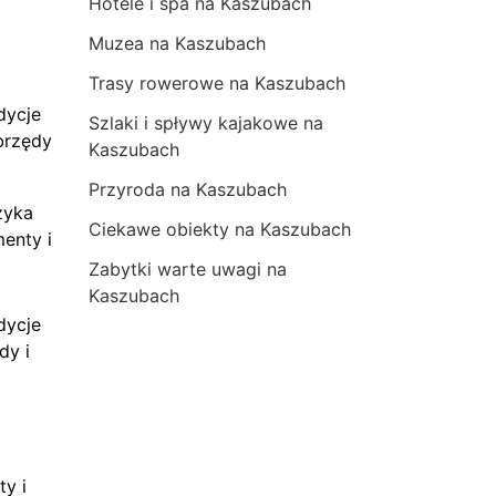
Hotele i spa na Kaszubach
Muzea na Kaszubach
Trasy rowerowe na Kaszubach
dycje
Szlaki i spływy kajakowe na
brzędy
Kaszubach
Przyroda na Kaszubach
zyka
Ciekawe obiekty na Kaszubach
menty i
Zabytki warte uwagi na
Kaszubach
dycje
dy i
ty i