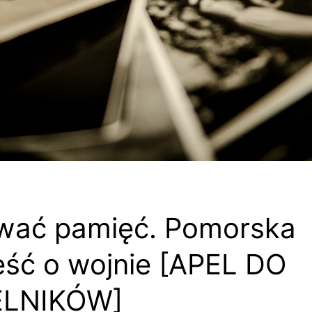
wać pamięć. Pomorska
ść o wojnie [APEL DO
LNIKÓW]