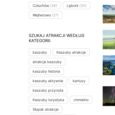
Człuchów
(36)
Lębork
(30)
Wejherowo
(27)
SZUKAJ ATRAKCJI WEDŁUG
KATEGORII:
kaszuby
Kaszuby atrakcje
atrakcje kaszuby
kaszuby historia
kaszuby aktywnie
kartuzy
kaszuby przyroda
Kaszuby turystyka
chmielno
Słupsk atrakcje