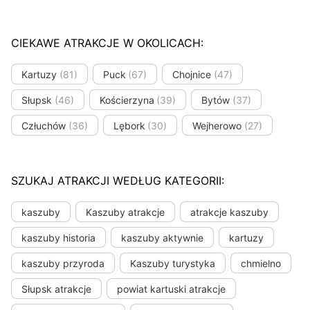
CIEKAWE ATRAKCJE W OKOLICACH:
Kartuzy
(81)
Puck
(67)
Chojnice
(47)
Słupsk
(46)
Kościerzyna
(39)
Bytów
(37)
Człuchów
(36)
Lębork
(30)
Wejherowo
(27)
SZUKAJ ATRAKCJI WEDŁUG KATEGORII:
kaszuby
Kaszuby atrakcje
atrakcje kaszuby
kaszuby historia
kaszuby aktywnie
kartuzy
kaszuby przyroda
Kaszuby turystyka
chmielno
Słupsk atrakcje
powiat kartuski atrakcje