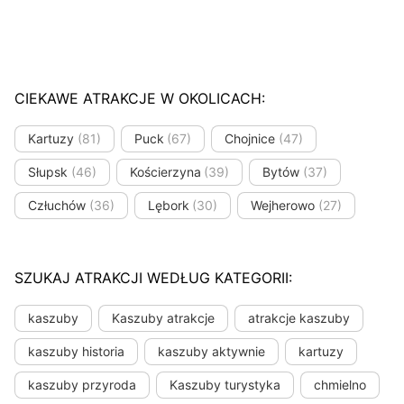
CIEKAWE ATRAKCJE W OKOLICACH:
Kartuzy
(81)
Puck
(67)
Chojnice
(47)
Słupsk
(46)
Kościerzyna
(39)
Bytów
(37)
Człuchów
(36)
Lębork
(30)
Wejherowo
(27)
SZUKAJ ATRAKCJI WEDŁUG KATEGORII:
kaszuby
Kaszuby atrakcje
atrakcje kaszuby
kaszuby historia
kaszuby aktywnie
kartuzy
kaszuby przyroda
Kaszuby turystyka
chmielno