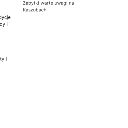
Zabytki warte uwagi na
Kaszubach
dycje
dy i
ty i