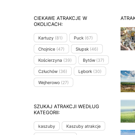
CIEKAWE ATRAKCJE W
ATRA
OKOLICACH:
Kartuzy
(81)
Puck
(67)
Chojnice
(47)
Słupsk
(46)
Kościerzyna
(39)
Bytów
(37)
Człuchów
(36)
Lębork
(30)
Wejherowo
(27)
SZUKAJ ATRAKCJI WEDŁUG
KATEGORII:
kaszuby
Kaszuby atrakcje