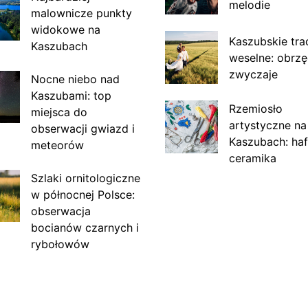
melodie
malownicze punkty
widokowe na
Kaszubskie tra
Kaszubach
weselne: obrzę
zwyczaje
Nocne niebo nad
Kaszubami: top
Rzemiosło
miejsca do
artystyczne na
obserwacji gwiazd i
Kaszubach: haf
meteorów
ceramika
Szlaki ornitologiczne
w północnej Polsce:
obserwacja
bocianów czarnych i
rybołowów