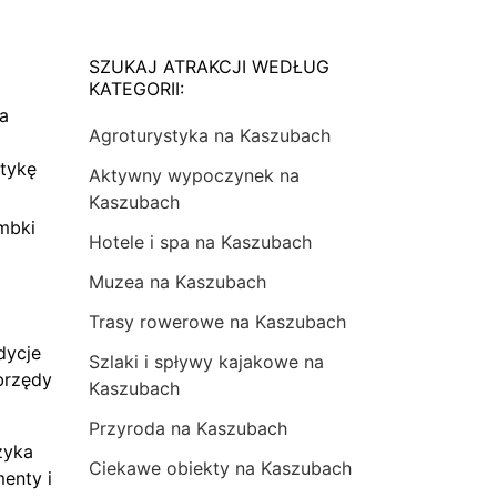
SZUKAJ ATRAKCJI WEDŁUG
KATEGORII:
na
Agroturystyka na Kaszubach
tykę
Aktywny wypoczynek na
Kaszubach
mbki
Hotele i spa na Kaszubach
Muzea na Kaszubach
Trasy rowerowe na Kaszubach
dycje
Szlaki i spływy kajakowe na
brzędy
Kaszubach
Przyroda na Kaszubach
zyka
Ciekawe obiekty na Kaszubach
menty i