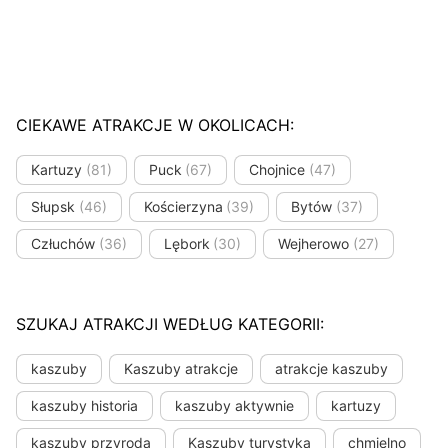
CIEKAWE ATRAKCJE W OKOLICACH:
Kartuzy
(81)
Puck
(67)
Chojnice
(47)
Słupsk
(46)
Kościerzyna
(39)
Bytów
(37)
Człuchów
(36)
Lębork
(30)
Wejherowo
(27)
SZUKAJ ATRAKCJI WEDŁUG KATEGORII:
kaszuby
Kaszuby atrakcje
atrakcje kaszuby
kaszuby historia
kaszuby aktywnie
kartuzy
kaszuby przyroda
Kaszuby turystyka
chmielno