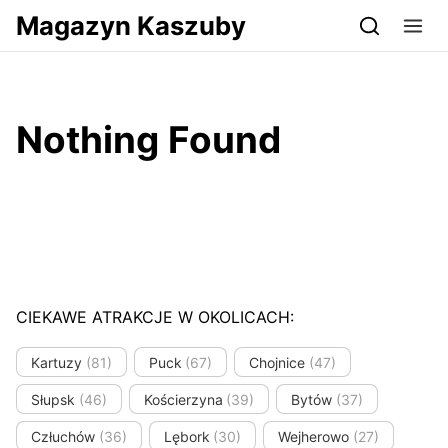
Przejdź do serwisu magazynkaszuby.pl
Magazyn Kaszuby
Nothing Found
CIEKAWE ATRAKCJE W OKOLICACH:
Kartuzy
(81)
Puck
(67)
Chojnice
(47)
Słupsk
(46)
Kościerzyna
(39)
Bytów
(37)
Człuchów
(36)
Lębork
(30)
Wejherowo
(27)