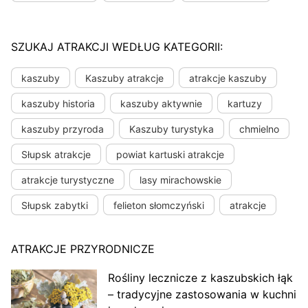
SZUKAJ ATRAKCJI WEDŁUG KATEGORII:
kaszuby
Kaszuby atrakcje
atrakcje kaszuby
kaszuby historia
kaszuby aktywnie
kartuzy
kaszuby przyroda
Kaszuby turystyka
chmielno
Słupsk atrakcje
powiat kartuski atrakcje
atrakcje turystyczne
lasy mirachowskie
Słupsk zabytki
felieton słomczyński
atrakcje
ATRAKCJE PRZYRODNICZE
Rośliny lecznicze z kaszubskich łąk
– tradycyjne zastosowania w kuchni