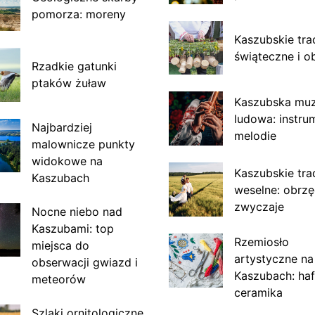
pomorza: moreny
Kaszubskie tra
świąteczne i o
Rzadkie gatunki
ptaków żuław
Kaszubska mu
ludowa: instru
Najbardziej
melodie
malownicze punkty
widokowe na
Kaszubskie tra
Kaszubach
weselne: obrzę
zwyczaje
Nocne niebo nad
Kaszubami: top
Rzemiosło
miejsca do
artystyczne na
obserwacji gwiazd i
Kaszubach: haf
meteorów
ceramika
Szlaki ornitologiczne