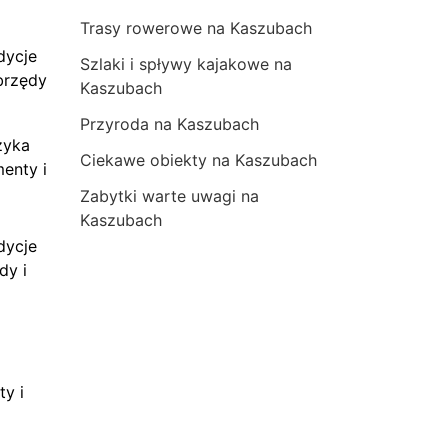
Trasy rowerowe na Kaszubach
dycje
Szlaki i spływy kajakowe na
brzędy
Kaszubach
Przyroda na Kaszubach
zyka
Ciekawe obiekty na Kaszubach
menty i
Zabytki warte uwagi na
Kaszubach
dycje
dy i
ty i