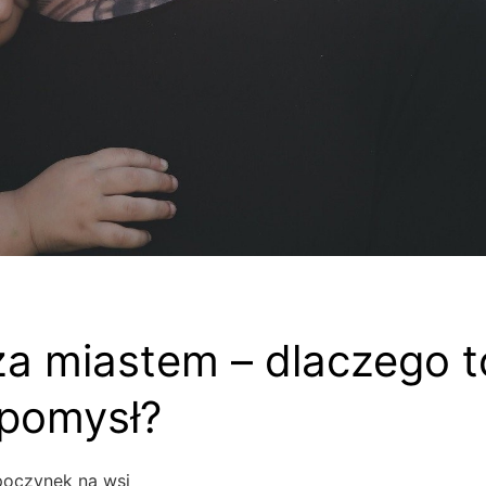
za miastem – dlaczego t
pomysł?
oczynek na wsi