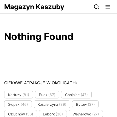
Przejdź do serwisu magazynkaszuby.pl
Magazyn Kaszuby
Nothing Found
CIEKAWE ATRAKCJE W OKOLICACH:
Kartuzy
(81)
Puck
(67)
Chojnice
(47)
Słupsk
(46)
Kościerzyna
(39)
Bytów
(37)
Człuchów
(36)
Lębork
(30)
Wejherowo
(27)