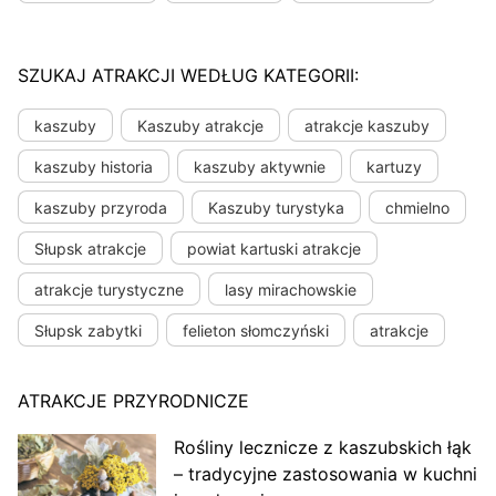
SZUKAJ ATRAKCJI WEDŁUG KATEGORII:
kaszuby
Kaszuby atrakcje
atrakcje kaszuby
kaszuby historia
kaszuby aktywnie
kartuzy
kaszuby przyroda
Kaszuby turystyka
chmielno
Słupsk atrakcje
powiat kartuski atrakcje
atrakcje turystyczne
lasy mirachowskie
Słupsk zabytki
felieton słomczyński
atrakcje
ATRAKCJE PRZYRODNICZE
Rośliny lecznicze z kaszubskich łąk
– tradycyjne zastosowania w kuchni