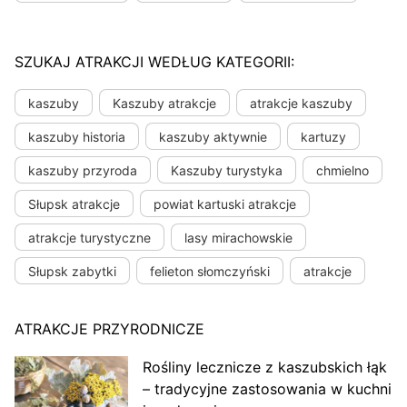
SZUKAJ ATRAKCJI WEDŁUG KATEGORII:
kaszuby
Kaszuby atrakcje
atrakcje kaszuby
kaszuby historia
kaszuby aktywnie
kartuzy
kaszuby przyroda
Kaszuby turystyka
chmielno
Słupsk atrakcje
powiat kartuski atrakcje
atrakcje turystyczne
lasy mirachowskie
Słupsk zabytki
felieton słomczyński
atrakcje
ATRAKCJE PRZYRODNICZE
Rośliny lecznicze z kaszubskich łąk
– tradycyjne zastosowania w kuchni