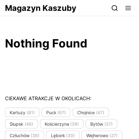
Przejdź do serwisu magazynkaszuby.pl
Magazyn Kaszuby
Nothing Found
CIEKAWE ATRAKCJE W OKOLICACH:
Kartuzy
(81)
Puck
(67)
Chojnice
(47)
Słupsk
(46)
Kościerzyna
(39)
Bytów
(37)
Człuchów
(36)
Lębork
(30)
Wejherowo
(27)