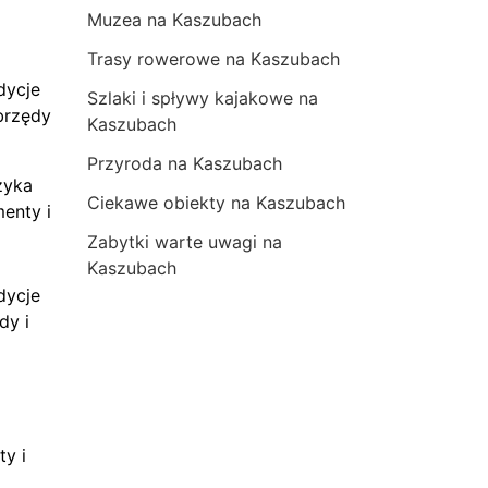
Muzea na Kaszubach
Trasy rowerowe na Kaszubach
dycje
Szlaki i spływy kajakowe na
brzędy
Kaszubach
Przyroda na Kaszubach
zyka
Ciekawe obiekty na Kaszubach
menty i
Zabytki warte uwagi na
Kaszubach
dycje
dy i
ty i