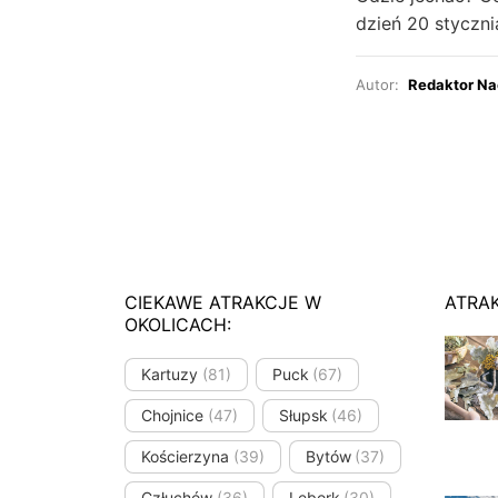
dzień 20 styczni
Autor:
Redaktor Na
CIEKAWE ATRAKCJE W
ATRA
OKOLICACH:
Kartuzy
(81)
Puck
(67)
Chojnice
(47)
Słupsk
(46)
Kościerzyna
(39)
Bytów
(37)
Człuchów
(36)
Lębork
(30)