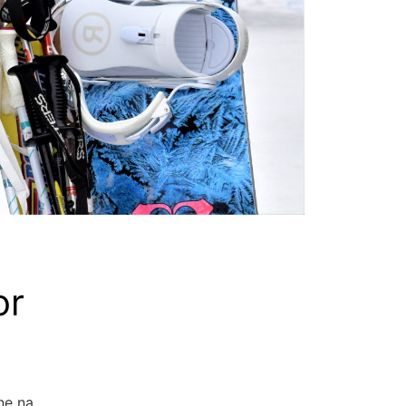
or
ne na