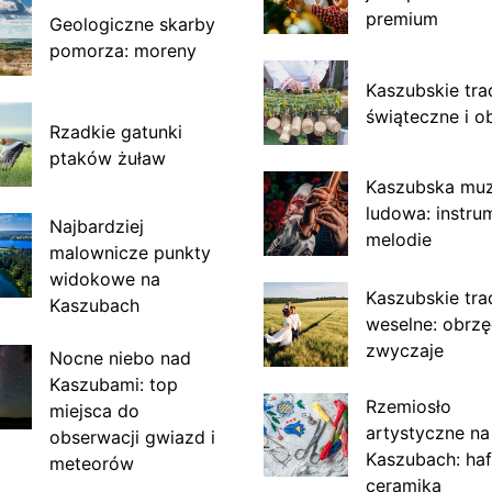
premium
Geologiczne skarby
pomorza: moreny
Kaszubskie tra
świąteczne i o
Rzadkie gatunki
ptaków żuław
Kaszubska mu
ludowa: instru
Najbardziej
melodie
malownicze punkty
widokowe na
Kaszubskie tra
Kaszubach
weselne: obrzę
zwyczaje
Nocne niebo nad
Kaszubami: top
Rzemiosło
miejsca do
artystyczne na
obserwacji gwiazd i
Kaszubach: haf
meteorów
ceramika