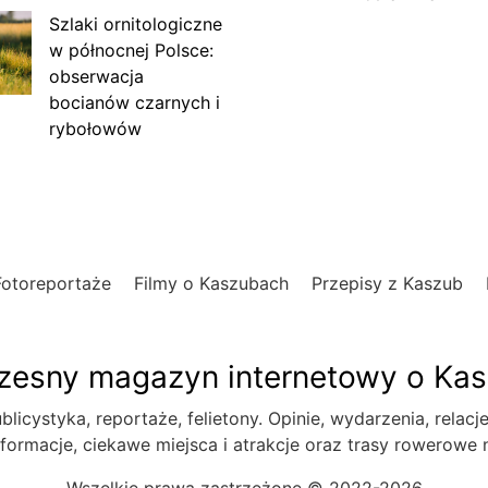
Szlaki ornitologiczne
w północnej Polsce:
obserwacja
bocianów czarnych i
rybołowów
Fotoreportaże
Filmy o Kaszubach
Przepisy z Kaszub
esny magazyn internetowy o Ka
blicystyka, reportaże, felietony. Opinie, wydarzenia, relacj
formacje, ciekawe miejsca i atrakcje oraz trasy rowerowe
Wszelkie prawa zastrzeżone © 2022-2026