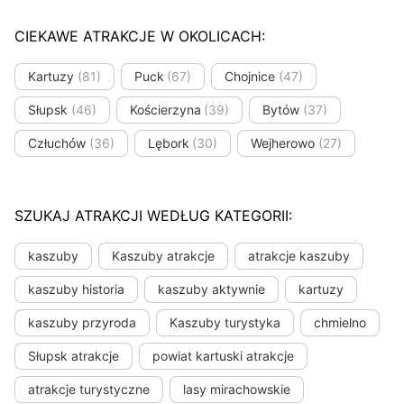
CIEKAWE ATRAKCJE W OKOLICACH:
Kartuzy
(81)
Puck
(67)
Chojnice
(47)
Słupsk
(46)
Kościerzyna
(39)
Bytów
(37)
Człuchów
(36)
Lębork
(30)
Wejherowo
(27)
SZUKAJ ATRAKCJI WEDŁUG KATEGORII:
kaszuby
Kaszuby atrakcje
atrakcje kaszuby
kaszuby historia
kaszuby aktywnie
kartuzy
kaszuby przyroda
Kaszuby turystyka
chmielno
Słupsk atrakcje
powiat kartuski atrakcje
atrakcje turystyczne
lasy mirachowskie