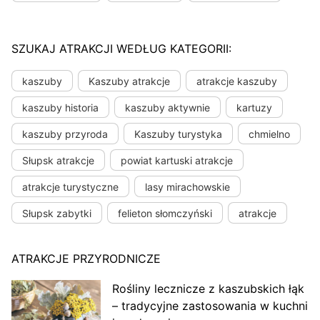
SZUKAJ ATRAKCJI WEDŁUG KATEGORII:
kaszuby
Kaszuby atrakcje
atrakcje kaszuby
kaszuby historia
kaszuby aktywnie
kartuzy
kaszuby przyroda
Kaszuby turystyka
chmielno
Słupsk atrakcje
powiat kartuski atrakcje
atrakcje turystyczne
lasy mirachowskie
Słupsk zabytki
felieton słomczyński
atrakcje
ATRAKCJE PRZYRODNICZE
Rośliny lecznicze z kaszubskich łąk
– tradycyjne zastosowania w kuchni