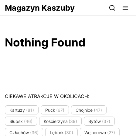
Przejdź do serwisu magazynkaszuby.pl
Magazyn Kaszuby
Nothing Found
CIEKAWE ATRAKCJE W OKOLICACH:
Kartuzy
(81)
Puck
(67)
Chojnice
(47)
Słupsk
(46)
Kościerzyna
(39)
Bytów
(37)
Człuchów
(36)
Lębork
(30)
Wejherowo
(27)