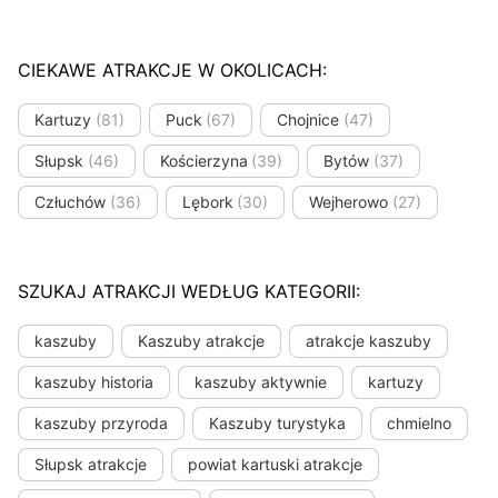
CIEKAWE ATRAKCJE W OKOLICACH:
Kartuzy
(81)
Puck
(67)
Chojnice
(47)
Słupsk
(46)
Kościerzyna
(39)
Bytów
(37)
Człuchów
(36)
Lębork
(30)
Wejherowo
(27)
SZUKAJ ATRAKCJI WEDŁUG KATEGORII:
kaszuby
Kaszuby atrakcje
atrakcje kaszuby
kaszuby historia
kaszuby aktywnie
kartuzy
kaszuby przyroda
Kaszuby turystyka
chmielno
Słupsk atrakcje
powiat kartuski atrakcje