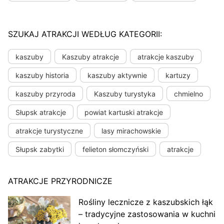
SZUKAJ ATRAKCJI WEDŁUG KATEGORII:
kaszuby
Kaszuby atrakcje
atrakcje kaszuby
kaszuby historia
kaszuby aktywnie
kartuzy
kaszuby przyroda
Kaszuby turystyka
chmielno
Słupsk atrakcje
powiat kartuski atrakcje
atrakcje turystyczne
lasy mirachowskie
Słupsk zabytki
felieton słomczyński
atrakcje
ATRAKCJE PRZYRODNICZE
Rośliny lecznicze z kaszubskich łąk
– tradycyjne zastosowania w kuchni