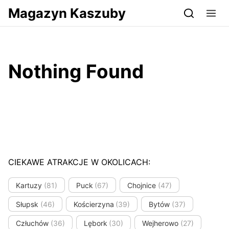
Przejdź do serwisu magazynkaszuby.pl
Magazyn Kaszuby
Nothing Found
CIEKAWE ATRAKCJE W OKOLICACH:
Kartuzy
(81)
Puck
(67)
Chojnice
(47)
Słupsk
(46)
Kościerzyna
(39)
Bytów
(37)
Człuchów
(36)
Lębork
(30)
Wejherowo
(27)