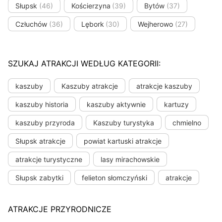
Słupsk
(46)
Kościerzyna
(39)
Bytów
(37)
Człuchów
(36)
Lębork
(30)
Wejherowo
(27)
SZUKAJ ATRAKCJI WEDŁUG KATEGORII:
kaszuby
Kaszuby atrakcje
atrakcje kaszuby
kaszuby historia
kaszuby aktywnie
kartuzy
kaszuby przyroda
Kaszuby turystyka
chmielno
Słupsk atrakcje
powiat kartuski atrakcje
atrakcje turystyczne
lasy mirachowskie
Słupsk zabytki
felieton słomczyński
atrakcje
ATRAKCJE PRZYRODNICZE