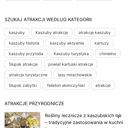
SZUKAJ ATRAKCJI WEDŁUG KATEGORII:
kaszuby
Kaszuby atrakcje
atrakcje kaszuby
kaszuby historia
kaszuby aktywnie
kartuzy
kaszuby przyroda
Kaszuby turystyka
chmielno
Słupsk atrakcje
powiat kartuski atrakcje
atrakcje turystyczne
lasy mirachowskie
Słupsk zabytki
felieton słomczyński
atrakcje
ATRAKCJE PRZYRODNICZE
Rośliny lecznicze z kaszubskich łąk
– tradycyjne zastosowania w kuchni