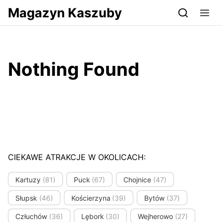
Przejdź do serwisu magazynkaszuby.pl
Magazyn Kaszuby
Nothing Found
CIEKAWE ATRAKCJE W OKOLICACH:
Kartuzy
(81)
Puck
(67)
Chojnice
(47)
Słupsk
(46)
Kościerzyna
(39)
Bytów
(37)
Człuchów
(36)
Lębork
(30)
Wejherowo
(27)