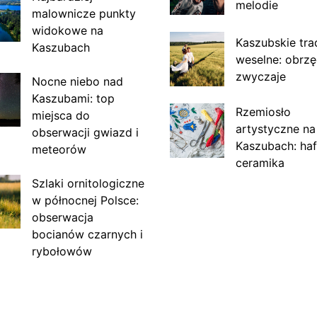
melodie
malownicze punkty
widokowe na
Kaszubskie tra
Kaszubach
weselne: obrzę
zwyczaje
Nocne niebo nad
Kaszubami: top
Rzemiosło
miejsca do
artystyczne na
obserwacji gwiazd i
Kaszubach: haf
meteorów
ceramika
Szlaki ornitologiczne
w północnej Polsce:
obserwacja
bocianów czarnych i
rybołowów