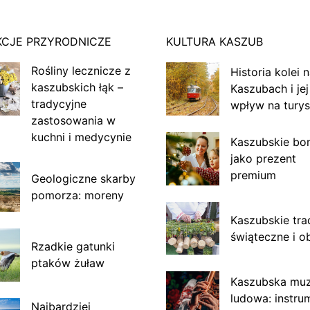
KCJE PRZYRODNICZE
KULTURA KASZUB
Rośliny lecznicze z
Historia kolei 
kaszubskich łąk –
Kaszubach i jej
tradycyjne
wpływ na turys
zastosowania w
kuchni i medycynie
Kaszubskie bo
jako prezent
premium
Geologiczne skarby
pomorza: moreny
Kaszubskie tra
świąteczne i o
Rzadkie gatunki
ptaków żuław
Kaszubska mu
ludowa: instru
Najbardziej