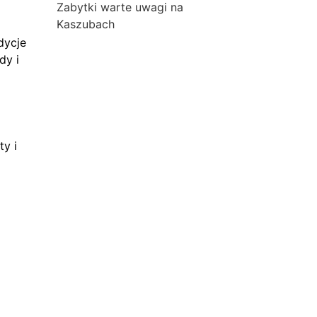
Zabytki warte uwagi na
Kaszubach
dycje
dy i
ty i