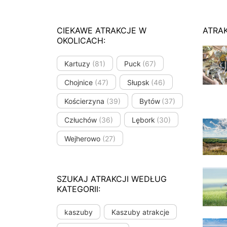
CIEKAWE ATRAKCJE W
ATRA
OKOLICACH:
Kartuzy
(81)
Puck
(67)
Chojnice
(47)
Słupsk
(46)
Kościerzyna
(39)
Bytów
(37)
Człuchów
(36)
Lębork
(30)
Wejherowo
(27)
SZUKAJ ATRAKCJI WEDŁUG
KATEGORII:
kaszuby
Kaszuby atrakcje