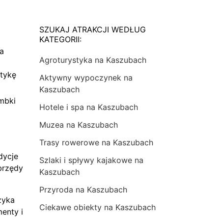
SZUKAJ ATRAKCJI WEDŁUG
KATEGORII:
na
Agroturystyka na Kaszubach
tykę
Aktywny wypoczynek na
Kaszubach
mbki
Hotele i spa na Kaszubach
Muzea na Kaszubach
Trasy rowerowe na Kaszubach
dycje
Szlaki i spływy kajakowe na
brzędy
Kaszubach
Przyroda na Kaszubach
zyka
Ciekawe obiekty na Kaszubach
menty i