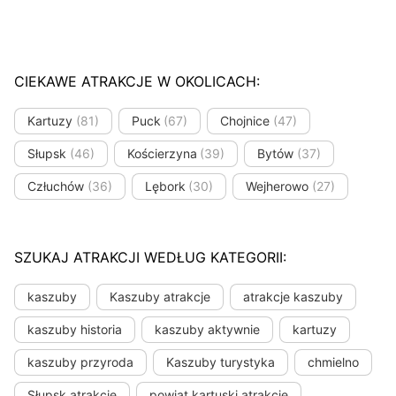
CIEKAWE ATRAKCJE W OKOLICACH:
Kartuzy
(81)
Puck
(67)
Chojnice
(47)
Słupsk
(46)
Kościerzyna
(39)
Bytów
(37)
Człuchów
(36)
Lębork
(30)
Wejherowo
(27)
SZUKAJ ATRAKCJI WEDŁUG KATEGORII:
kaszuby
Kaszuby atrakcje
atrakcje kaszuby
kaszuby historia
kaszuby aktywnie
kartuzy
kaszuby przyroda
Kaszuby turystyka
chmielno
Słupsk atrakcje
powiat kartuski atrakcje