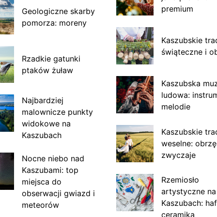
premium
Geologiczne skarby
pomorza: moreny
Kaszubskie tra
świąteczne i o
Rzadkie gatunki
ptaków żuław
Kaszubska mu
ludowa: instru
Najbardziej
melodie
malownicze punkty
widokowe na
Kaszubskie tra
Kaszubach
weselne: obrzę
zwyczaje
Nocne niebo nad
Kaszubami: top
Rzemiosło
miejsca do
artystyczne na
obserwacji gwiazd i
Kaszubach: haf
meteorów
ceramika