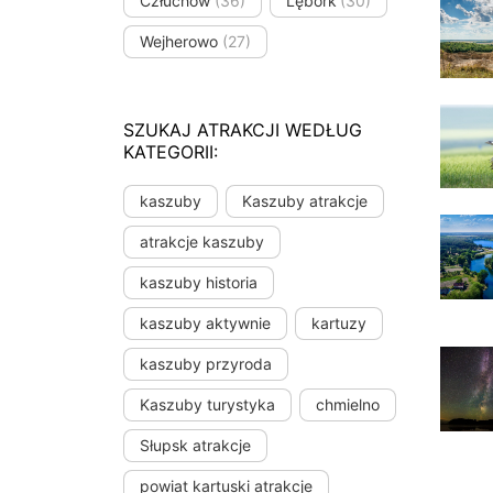
Człuchów
(36)
Lębork
(30)
Wejherowo
(27)
SZUKAJ ATRAKCJI WEDŁUG
KATEGORII:
kaszuby
Kaszuby atrakcje
atrakcje kaszuby
kaszuby historia
kaszuby aktywnie
kartuzy
kaszuby przyroda
Kaszuby turystyka
chmielno
Słupsk atrakcje
powiat kartuski atrakcje