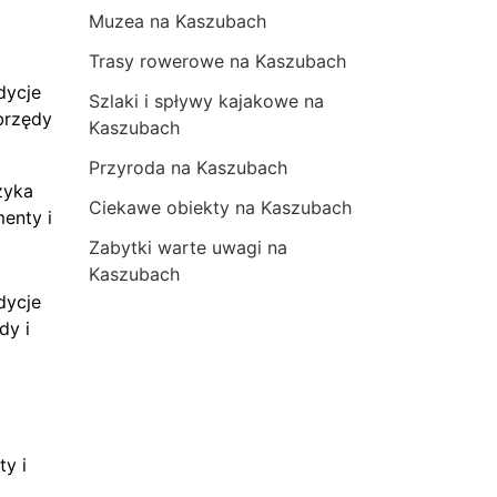
Muzea na Kaszubach
Trasy rowerowe na Kaszubach
dycje
Szlaki i spływy kajakowe na
brzędy
Kaszubach
Przyroda na Kaszubach
zyka
Ciekawe obiekty na Kaszubach
menty i
Zabytki warte uwagi na
Kaszubach
dycje
dy i
ty i