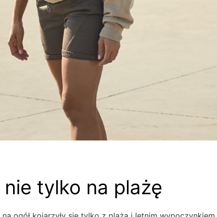
 nie tylko na plażę
 na ogół kojarzyły się tylko z plażą i letnim wypoczynkiem.