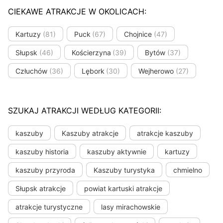
CIEKAWE ATRAKCJE W OKOLICACH:
Kartuzy
(81)
Puck
(67)
Chojnice
(47)
Słupsk
(46)
Kościerzyna
(39)
Bytów
(37)
Człuchów
(36)
Lębork
(30)
Wejherowo
(27)
SZUKAJ ATRAKCJI WEDŁUG KATEGORII:
kaszuby
Kaszuby atrakcje
atrakcje kaszuby
kaszuby historia
kaszuby aktywnie
kartuzy
kaszuby przyroda
Kaszuby turystyka
chmielno
Słupsk atrakcje
powiat kartuski atrakcje
atrakcje turystyczne
lasy mirachowskie