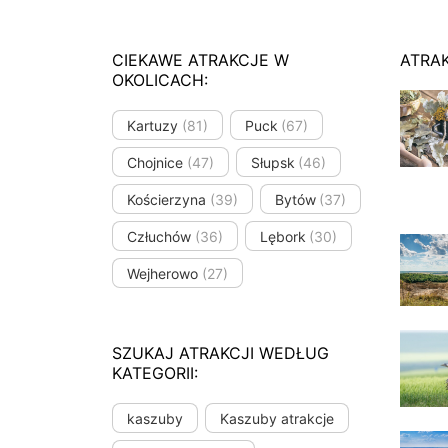
CIEKAWE ATRAKCJE W
ATRA
OKOLICACH:
Kartuzy
(81)
Puck
(67)
Chojnice
(47)
Słupsk
(46)
Kościerzyna
(39)
Bytów
(37)
Człuchów
(36)
Lębork
(30)
Wejherowo
(27)
SZUKAJ ATRAKCJI WEDŁUG
KATEGORII:
kaszuby
Kaszuby atrakcje