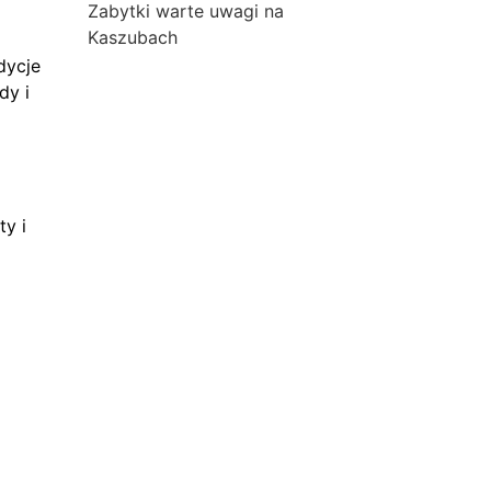
Zabytki warte uwagi na
Kaszubach
dycje
dy i
ty i