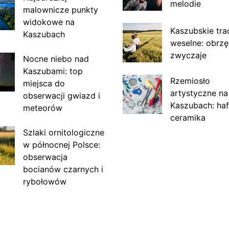
melodie
malownicze punkty
widokowe na
Kaszubskie tra
Kaszubach
weselne: obrzę
zwyczaje
Nocne niebo nad
Kaszubami: top
Rzemiosło
miejsca do
artystyczne na
obserwacji gwiazd i
Kaszubach: haf
meteorów
ceramika
Szlaki ornitologiczne
w północnej Polsce:
obserwacja
bocianów czarnych i
rybołowów