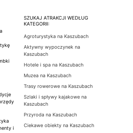
SZUKAJ ATRAKCJI WEDŁUG
KATEGORII:
na
Agroturystyka na Kaszubach
tykę
Aktywny wypoczynek na
Kaszubach
mbki
Hotele i spa na Kaszubach
Muzea na Kaszubach
Trasy rowerowe na Kaszubach
dycje
Szlaki i spływy kajakowe na
brzędy
Kaszubach
Przyroda na Kaszubach
zyka
Ciekawe obiekty na Kaszubach
menty i