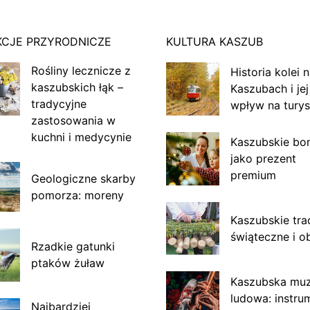
KCJE PRZYRODNICZE
KULTURA KASZUB
Rośliny lecznicze z
Historia kolei 
kaszubskich łąk –
Kaszubach i jej
tradycyjne
wpływ na turys
zastosowania w
kuchni i medycynie
Kaszubskie bo
jako prezent
premium
Geologiczne skarby
pomorza: moreny
Kaszubskie tra
świąteczne i o
Rzadkie gatunki
ptaków żuław
Kaszubska mu
ludowa: instru
Najbardziej