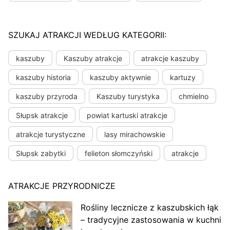
SZUKAJ ATRAKCJI WEDŁUG KATEGORII:
kaszuby
Kaszuby atrakcje
atrakcje kaszuby
kaszuby historia
kaszuby aktywnie
kartuzy
kaszuby przyroda
Kaszuby turystyka
chmielno
Słupsk atrakcje
powiat kartuski atrakcje
atrakcje turystyczne
lasy mirachowskie
Słupsk zabytki
felieton słomczyński
atrakcje
ATRAKCJE PRZYRODNICZE
Rośliny lecznicze z kaszubskich łąk
– tradycyjne zastosowania w kuchni