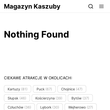
Przejdź do serwisu magazynkaszuby.pl
Magazyn Kaszuby
Nothing Found
CIEKAWE ATRAKCJE W OKOLICACH:
Kartuzy
(81)
Puck
(67)
Chojnice
(47)
Słupsk
(46)
Kościerzyna
(39)
Bytów
(37)
Człuchów
(36)
Lębork
(30)
Wejherowo
(27)