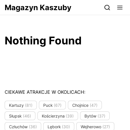
Przejdź do serwisu magazynkaszuby.pl
Magazyn Kaszuby
Nothing Found
CIEKAWE ATRAKCJE W OKOLICACH:
Kartuzy
(81)
Puck
(67)
Chojnice
(47)
Słupsk
(46)
Kościerzyna
(39)
Bytów
(37)
Człuchów
(36)
Lębork
(30)
Wejherowo
(27)