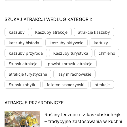
SZUKAJ ATRAKCJI WEDŁUG KATEGORII:
kaszuby
Kaszuby atrakcje
atrakcje kaszuby
kaszuby historia
kaszuby aktywnie
kartuzy
kaszuby przyroda
Kaszuby turystyka
chmielno
Słupsk atrakcje
powiat kartuski atrakcje
atrakcje turystyczne
lasy mirachowskie
Słupsk zabytki
felieton słomczyński
atrakcje
ATRAKCJE PRZYRODNICZE
Rośliny lecznicze z kaszubskich łąk
– tradycyjne zastosowania w kuchni