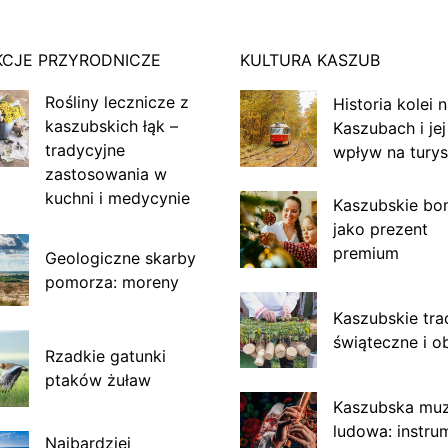
KCJE PRZYRODNICZE
KULTURA KASZUB
Rośliny lecznicze z
Historia kolei 
kaszubskich łąk –
Kaszubach i jej
tradycyjne
wpływ na turys
zastosowania w
kuchni i medycynie
Kaszubskie bo
jako prezent
premium
Geologiczne skarby
pomorza: moreny
Kaszubskie tra
świąteczne i o
Rzadkie gatunki
ptaków żuław
Kaszubska mu
ludowa: instru
Najbardziej