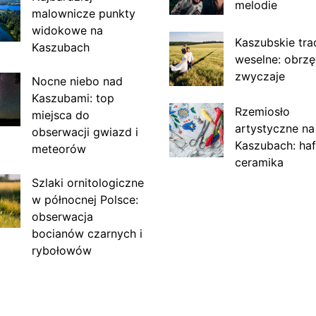
melodie
malownicze punkty
widokowe na
Kaszubskie tra
Kaszubach
weselne: obrzę
zwyczaje
Nocne niebo nad
Kaszubami: top
Rzemiosło
miejsca do
artystyczne na
obserwacji gwiazd i
Kaszubach: haf
meteorów
ceramika
Szlaki ornitologiczne
w północnej Polsce:
obserwacja
bocianów czarnych i
rybołowów