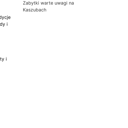
Zabytki warte uwagi na
Kaszubach
dycje
dy i
ty i