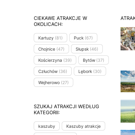
CIEKAWE ATRAKCJE W
ATRA
OKOLICACH:
Kartuzy
(81)
Puck
(67)
Chojnice
(47)
Słupsk
(46)
Kościerzyna
(39)
Bytów
(37)
Człuchów
(36)
Lębork
(30)
Wejherowo
(27)
SZUKAJ ATRAKCJI WEDŁUG
KATEGORII:
kaszuby
Kaszuby atrakcje