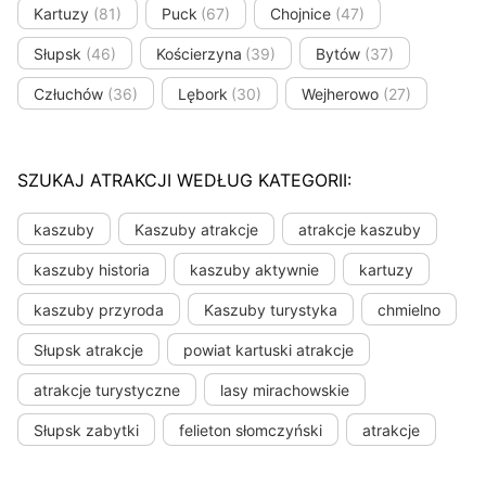
Kartuzy
(81)
Puck
(67)
Chojnice
(47)
Słupsk
(46)
Kościerzyna
(39)
Bytów
(37)
Człuchów
(36)
Lębork
(30)
Wejherowo
(27)
SZUKAJ ATRAKCJI WEDŁUG KATEGORII:
kaszuby
Kaszuby atrakcje
atrakcje kaszuby
kaszuby historia
kaszuby aktywnie
kartuzy
kaszuby przyroda
Kaszuby turystyka
chmielno
Słupsk atrakcje
powiat kartuski atrakcje
atrakcje turystyczne
lasy mirachowskie
Słupsk zabytki
felieton słomczyński
atrakcje