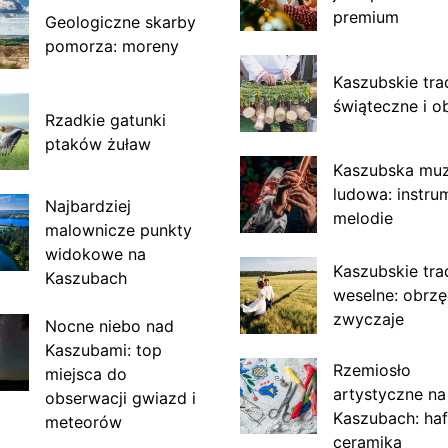
premium
Geologiczne skarby
pomorza: moreny
Kaszubskie tra
świąteczne i o
Rzadkie gatunki
ptaków żuław
Kaszubska mu
ludowa: instru
Najbardziej
melodie
malownicze punkty
widokowe na
Kaszubskie tra
Kaszubach
weselne: obrzę
zwyczaje
Nocne niebo nad
Kaszubami: top
Rzemiosło
miejsca do
artystyczne na
obserwacji gwiazd i
Kaszubach: haf
meteorów
ceramika