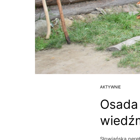
AKTYWNIE
Osada 
wiedź
Słowiańska pere