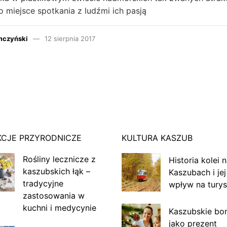
o miejsce spotkania z ludźmi ich pasją
mczyński
12 sierpnia 2017
KCJE PRZYRODNICZE
KULTURA KASZUB
Rośliny lecznicze z
Historia kolei 
kaszubskich łąk –
Kaszubach i jej
tradycyjne
wpływ na turys
zastosowania w
kuchni i medycynie
Kaszubskie bo
jako prezent