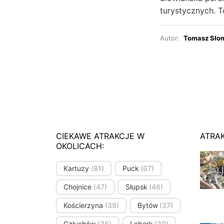
turystycznych. T
Autor:
Tomasz Sło
CIEKAWE ATRAKCJE W
ATRA
OKOLICACH:
Kartuzy
(81)
Puck
(67)
Chojnice
(47)
Słupsk
(46)
Kościerzyna
(39)
Bytów
(37)
Człuchów
(36)
Lębork
(30)