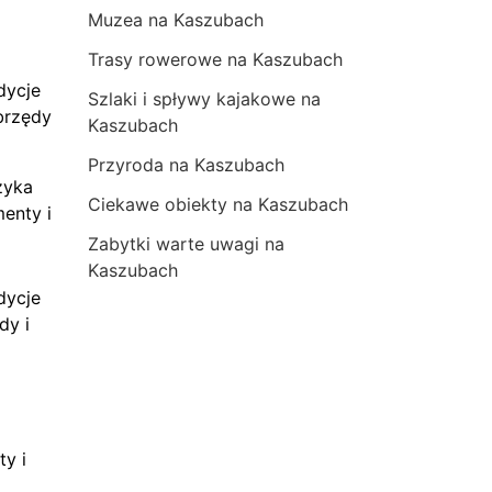
Muzea na Kaszubach
Trasy rowerowe na Kaszubach
dycje
Szlaki i spływy kajakowe na
brzędy
Kaszubach
Przyroda na Kaszubach
zyka
Ciekawe obiekty na Kaszubach
menty i
Zabytki warte uwagi na
Kaszubach
dycje
dy i
ty i