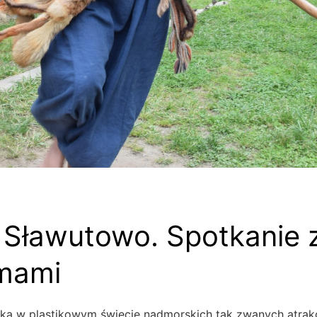
Sławutowo. Spotkanie 
mami
łka w plastikowym świecie nadmorskich tak zwanych atrakc