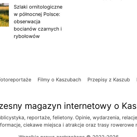
Szlaki ornitologiczne
w północnej Polsce:
obserwacja
bocianów czarnych i
rybołowów
Fotoreportaże
Filmy o Kaszubach
Przepisy z Kaszub
esny magazyn internetowy o Ka
blicystyka, reportaże, felietony. Opinie, wydarzenia, relacj
formacje, ciekawe miejsca i atrakcje oraz trasy rowerowe
Wszelkie prawa zastrzeżone © 2022-2026