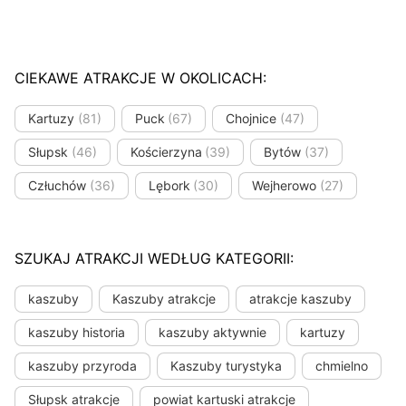
CIEKAWE ATRAKCJE W OKOLICACH:
Kartuzy
(81)
Puck
(67)
Chojnice
(47)
Słupsk
(46)
Kościerzyna
(39)
Bytów
(37)
Człuchów
(36)
Lębork
(30)
Wejherowo
(27)
SZUKAJ ATRAKCJI WEDŁUG KATEGORII:
kaszuby
Kaszuby atrakcje
atrakcje kaszuby
kaszuby historia
kaszuby aktywnie
kartuzy
kaszuby przyroda
Kaszuby turystyka
chmielno
Słupsk atrakcje
powiat kartuski atrakcje