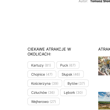
Autor:
Tomasz Sło
CIEKAWE ATRAKCJE W
ATRA
OKOLICACH:
Kartuzy
(81)
Puck
(67)
Chojnice
(47)
Słupsk
(46)
Kościerzyna
(39)
Bytów
(37)
Człuchów
(36)
Lębork
(30)
Wejherowo
(27)