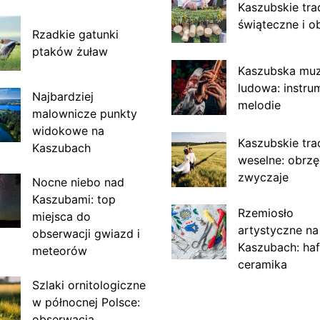
Kaszubskie tra
świąteczne i o
Rzadkie gatunki
ptaków żuław
Kaszubska mu
ludowa: instru
Najbardziej
melodie
malownicze punkty
widokowe na
Kaszubskie tra
Kaszubach
weselne: obrzę
zwyczaje
Nocne niebo nad
Kaszubami: top
Rzemiosło
miejsca do
artystyczne na
obserwacji gwiazd i
Kaszubach: haf
meteorów
ceramika
Szlaki ornitologiczne
w północnej Polsce:
obserwacja