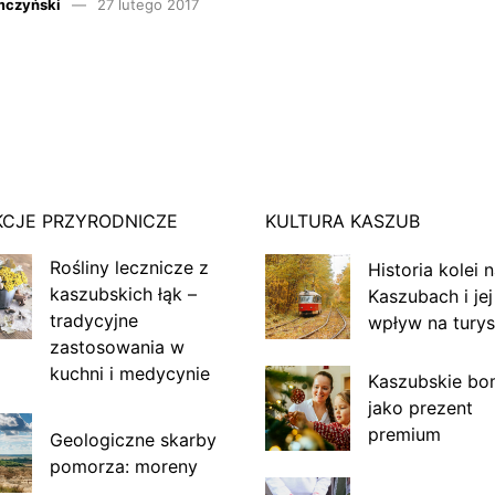
mczyński
27 lutego 2017
KCJE PRZYRODNICZE
KULTURA KASZUB
Rośliny lecznicze z
Historia kolei 
kaszubskich łąk –
Kaszubach i jej
tradycyjne
wpływ na turys
zastosowania w
kuchni i medycynie
Kaszubskie bo
jako prezent
premium
Geologiczne skarby
pomorza: moreny