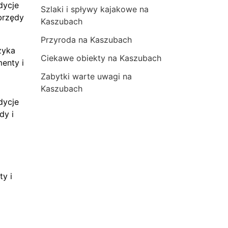
dycje
Szlaki i spływy kajakowe na
brzędy
Kaszubach
Przyroda na Kaszubach
zyka
Ciekawe obiekty na Kaszubach
menty i
Zabytki warte uwagi na
Kaszubach
dycje
dy i
ty i